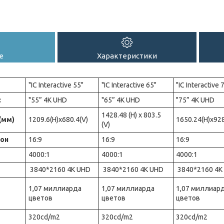
е
Характеристики
"IC Interactive 55"
"IC Interactive 65"
"IC Interactive 
:
"55” 4K UHD
"65” 4K UHD
"75” 4K UHD
1428.48 (H) x 803.5
(мм)
1209.6(H)x680.4(V)
1650.24(H)x928
(V)
он
16:9
16:9
16:9
4000:1
4000:1
4000:1
3840*2160 4K UHD
3840*2160 4K UHD
3840*2160 4K
1,07 миллиарда
1,07 миллиарда
1,07 миллиар
цветов
цветов
цветов
320cd/m2
320cd/m2
320cd/m2