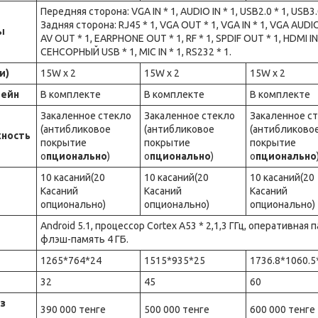
Передняя сторона: VGA IN * 1, AUDIO IN * 1, USB2.0 * 1, USB3.
Задняя сторона: RJ45 * 1, VGA OUT * 1, VGA IN * 1, VGA AUDIO IN
ы
AV OUT * 1, EARPHONE OUT * 1, RF * 1, SPDIF OUT * 1, HDMI IN 
СЕНСОРНЫЙ USB * 1, MIC IN * 1, RS232 * 1.
и)
15W x 2
15W x 2
15W x 2
тейн
В комплекте
В комплекте
В комплекте
Закаленное стекло
Закаленное стекло
Закаленное с
(антибликовое
(антибликовое
(антибликово
хность
покрытие
покрытие
покрытие
о
пционально
)
о
пционально
)
о
пционально
10 касаний(20
10 касаний(20
10 касаний(20
Касаний
Касаний
Касаний
опционально)
опционально)
опционально)
Android 5.1, процессор Cortex A53 * 2,1,3 ГГц, оперативная
флэш-память 4 ГБ.
1265*764*24
1515*935*25
1736.8*1060.5
32
45
60
ез
390 000 тенге
500 000 тенге
600 000 тенге