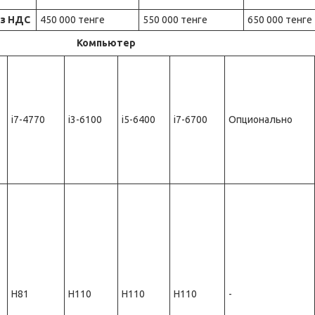
ез НДС
450 000 тенге
550 000 тенге
650 000 тенге
Компьютер
i7-4770
i3-6100
i5-6400
i7-6700
Опционально
Н81
H110
H110
H110
-