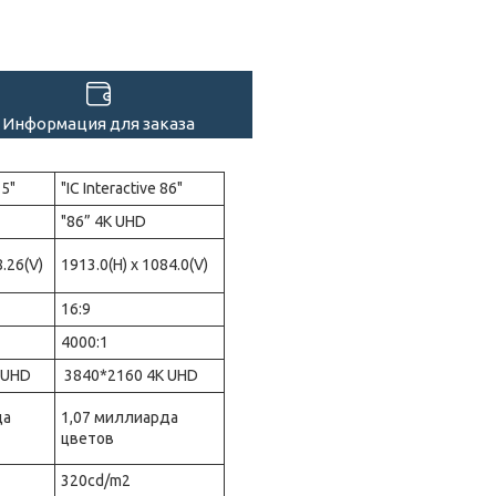
Информация для заказа
75"
"IC Interactive 86"
"86” 4K UHD
.26(V)
1913.0(H) x 1084.0(V)
16:9
4000:1
 UHD
3840*2160 4K UHD
да
1,07 миллиарда
цветов
320cd/m2