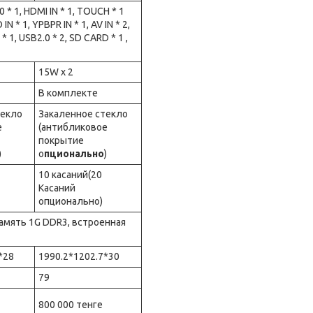
0 * 1, HDMI IN * 1, TOUCH * 1
 * 1, YPBPR IN * 1, AV IN * 2,
* 1, USB2.0 * 2, SD CARD * 1 ,
15W x 2
В комплекте
текло
Закаленное стекло
е
(антибликовое
покрытие
)
о
пционально
)
10 касаний(20
Касаний
опционально)
 память 1G DDR3, встроенная
*28
1990.2*1202.7*30
79
800 000 тенге