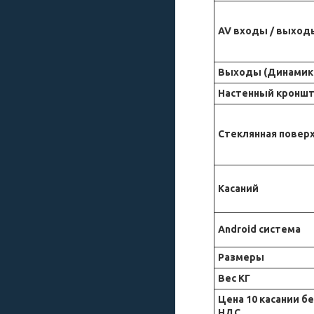
AV входы / выход
Выходы (Динамик
Настенный кронш
Стеклянная повер
Касаний
Android система
Размеры
Вес КГ
Цена 10 касании б
НДС