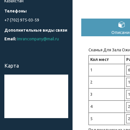
Казахстан
+7 (702) 975-03-59
Описани
Imrancompany@mail.ru
Скамья Для Зала Ож
Кол мест
Р
Карта
1
2
3
4
5
Подлокотники из алю