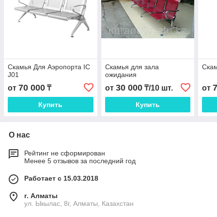
Скамья Для Аэропорта IC
Скамья для зала
Скам
J01
ожидания
70 000
30 000
от
₸
от
₸/10 шт.
от
Купить
Купить
О нас
Рейтинг не сформирован
Менее 5 отзывов за последний год
Работает с 15.03.2018
г. Алматы
ул. Ыкылас, 8г, Алматы, Казахстан