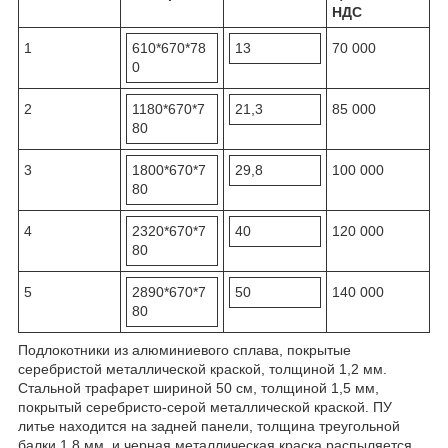
НДС
1
610*670*78
13
70 000
0
2
1180*670*7
21,3
85 000
80
3
1800*670*7
29,8
100 000
80
4
2320*670*7
40
120 000
80
5
2890*670*7
50
140 000
80
Подлокотники из алюминиевого сплава, покрытые
серебристой металлической краской, толщиной 1,2 мм.
Стальной трафарет шириной 50 см, толщиной 1,5 мм,
покрытый серебристо-серой металлической краской. ПУ
литье находится на задней панели, толщина треугольной
балки 1,8 мм, и черная металлическая краска распыляется.