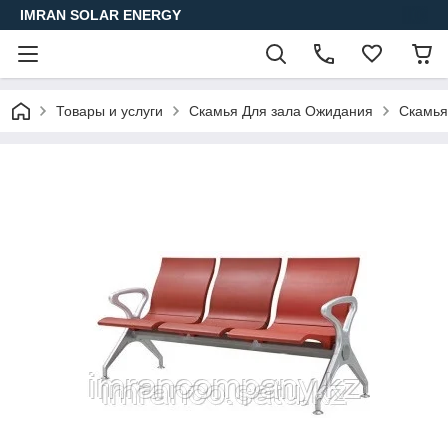
IMRAN SOLAR ENERGY
Товары и услуги
Скамья Для зала Ожидания
Скамья