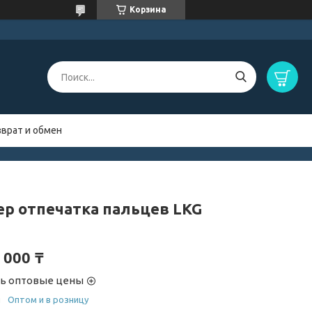
Корзина
зврат и обмен
ер отпечатка пальцев LKG
 000 ₸
ть оптовые цены
и
Оптом и в розницу