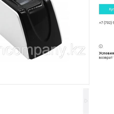
Ку
+7 (702)
возврат 