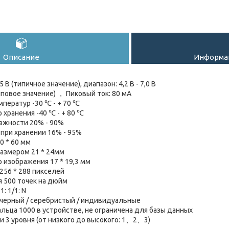
Описание
Информац
В (типичное значение), диапазон: 4,2 В - 7,0 В
иповое значение) ， Пиковый ток: 80 мА
ператур -30 ℃ - + 70 ℃
хранения -40 ℃ - + 80 ℃
ажности 20% - 90%
при хранении 16% - 95%
0 * 60 мм
азмером 21 * 24мм
изображения 17 * 19,3 мм
256 * 288 пикселей
 500 точек на дюйм
: 1/1: N
/ черный / серебристый / индивидуальные
льца 1000 в устройстве, не ограничена для базы данных
и 3 уровня (от низкого до высокого: 1、2、3)