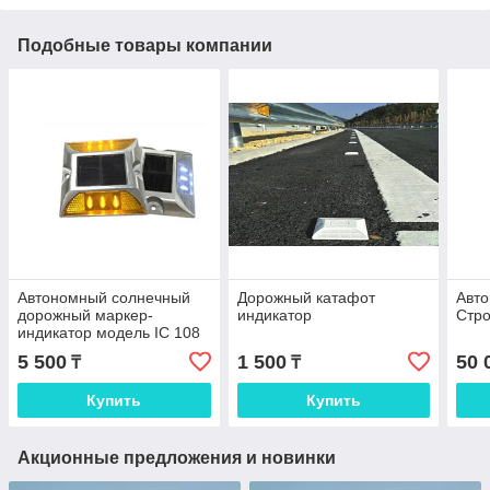
Подобные товары компании
Автономный солнечный
Дорожный катафот
Авт
дорожный маркер-
индикатор
Стр
индикатор модель IC 108
5 500
1 500
50 
₸
₸
Купить
Купить
Акционные предложения и новинки