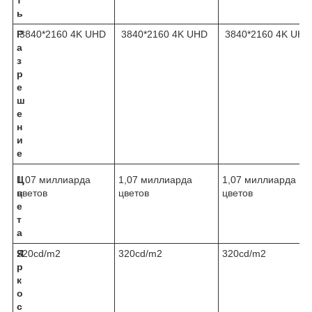
т
ь
Р
3840*2160 4K UHD
3840*2160 4K UHD
3840*2160 4K UHD
а
з
р
е
ш
е
н
и
е
Ц
1,07 миллиарда
1,07 миллиарда
1,07 миллиарда
в
цветов
цветов
цветов
е
т
а
Я
320cd/m2
320cd/m2
320cd/m2
р
к
о
с