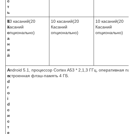
с
т
ь
К
10 касаний(20
10 касаний(20
10 касаний(20
а
Касаний
Касаний
Касаний
с
опционально)
опционально)
опционально)
а
н
и
й
A
Android 5.1, процессор Cortex A53 * 2,1,3 ГГц, оперативная па
n
встроенная флэш-память 4 ГБ.
d
r
o
i
d
с
и
с
т
е