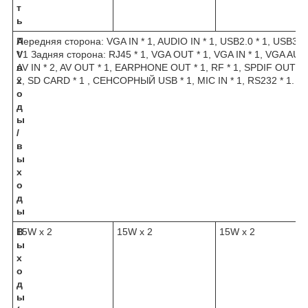
т
ь
A
Передняя сторона: VGA IN * 1, AUDIO IN * 1, USB2.0 * 1, USB3.0
V
* 1 Задняя сторона: RJ45 * 1, VGA OUT * 1, VGA IN * 1, VGA AUDI
в
AV IN * 2, AV OUT * 1, EARPHONE OUT * 1, RF * 1, SPDIF OUT * 1
х
2, SD CARD * 1 , СЕНСОРНЫЙ USB * 1, MIC IN * 1, RS232 * 1.
о
д
ы
/
в
ы
х
о
д
ы
В
15W x 2
15W x 2
15W x 2
ы
х
о
д
ы