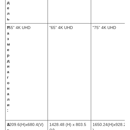
д
е
л
ь
Р
"55” 4K UHD
"65” 4K UHD
"75” 4K UHD
а
з
м
е
р
д
и
а
г
о
н
а
л
и
:
А
1209.6(H)x680.4(V)
1428.48 (H) x 803.5
1650.24(H)x928.26