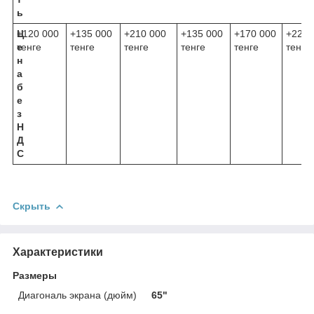
ь
Ц
+120 000
+135 000
+210 000
+135 000
+170 000
+225 
е
тенге
тенге
тенге
тенге
тенге
тенге
н
а
б
е
з
Н
Д
С
Скрыть
Характеристики
Размеры
Диагональ экрана (дюйм)
65"