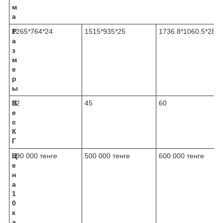
м
а
Р
1265*764*24
1515*935*25
1736.8*1060.5*28
а
з
м
е
р
ы
В
32
45
60
е
с
К
Г
Ц
390 000 тенге
500 000 тенге
600 000 тенге
е
н
а
1
0
к
а