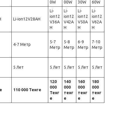
0W
00W
30W
60W
Li-
Li-
Li-
Li-
ion12
ion12
ion12
ion12
H
Li-ion12V28AH
V36A
V42A
V50A
V62A
H
H
H
H
5-7
5-8
6-9
7-10
4-7 Метр
Метр
Метр
Метр
Метр
5 Лет
5 Лет
5 Лет
5 Лет
5 Лет
120
140
160
180
000
000
000
000
е
110 000 Тенге
Тенг
тенг
тенг
тенг
е
е
е
е