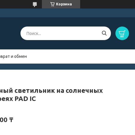
Корзина
зврат и обмен
ный светильник на солнечных
реях PAD IC
00 ₸
и