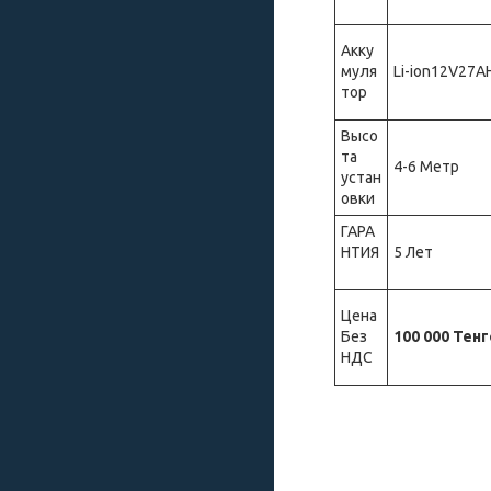
Акку
муля
Li-ion12V27A
тор
Высо
та
4-6 Метр
устан
овки
ГАРА
НТИЯ
5 Лет
Цена
Без
100 000 Тенг
НДС