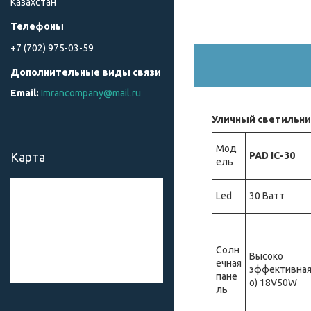
Казахстан
+7 (702) 975-03-59
Imrancompany@mail.ru
Уличный светильник
Мод
PAD IC-30
Карта
ель
Led
30 Ватт
Солн
Высоко
ечная
эффективная
пане
о) 18V50W
ль