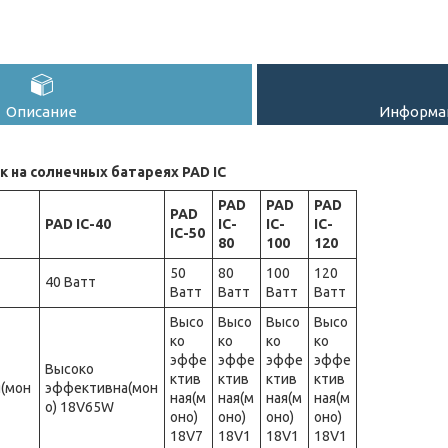
Описание
Информац
 на солнечных батареях PAD IC
PAD
PAD
PAD
PAD
PAD IC-40
IC-
IC-
IC-
IC-50
80
100
120
50
80
100
120
40 Ватт
Ватт
Ватт
Ватт
Ватт
Высо
Высо
Высо
Высо
ко
ко
ко
ко
эффе
эффе
эффе
эффе
Высоко
ктив
ктив
ктив
ктив
(мон
эффективна(мон
ная(м
ная(м
ная(м
ная(м
о) 18V65W
оно)
оно)
оно)
оно)
18V7
18V1
18V1
18V1