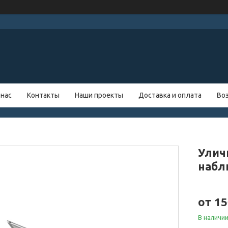
 нас
Контакты
Наши проекты
Доставка и оплата
Во
Улич
набл
от
15
В наличи