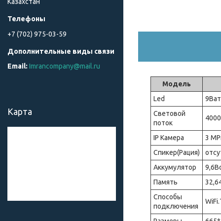
Казахстан
+7 (702) 975-03-59
Imrancompany@mail.ru
Модель
Led
9Ват
Карта
Световой
4000
поток
IP Камера
3 MP
Спикер(Рация)
отсу
Аккумулятор
9,6В
Память
32,6
Способы
WiFi
подключения
Размеры
665*