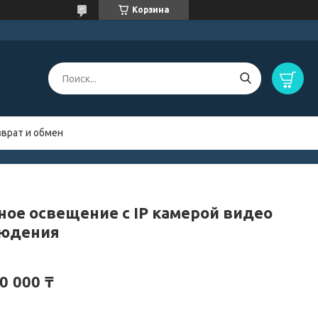
Корзина
зврат и обмен
ное освещение с IP камерой видео
юдения
0 000 ₸
и