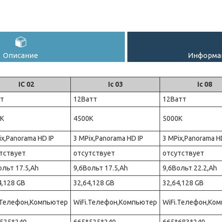
Описание
Информац
IC 02
Ic 03
Ic 08
т
12Ватт
12Ватт
К
4500К
5000К
ix,Panorama HD IP
3 MPix,Panorama HD IP
3 MPix,Panorama H
тствует
отсутствует
отсутствует
ольт 17.5,Ah
9,6Вольт 17.5,Ah
9,6Вольт 22.2,Ah
4,128 GB
32,64,128 GB
32,64,128 GB
.Телефон,Компьютер
WiFi.Телефон,Компьютер
WiFi.Телефон,Ко
525*240
665*525*240
665*683*240