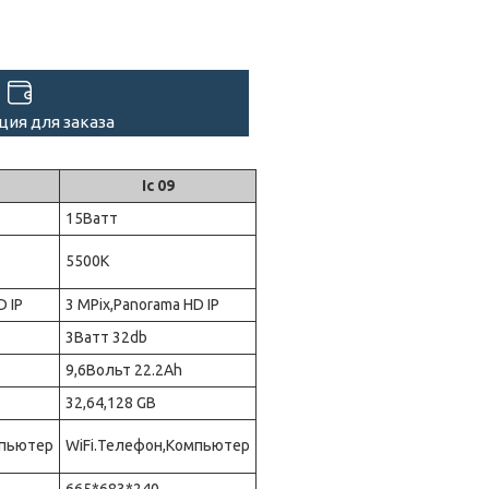
ия для заказа
Ic 09
15Ватт
5500К
D IP
3 MPix,Panorama HD IP
3Ватт 32db
9,6Вольт 22.2Ah
32,64,128 GB
мпьютер
WiFi.Телефон,Компьютер
665*683*240