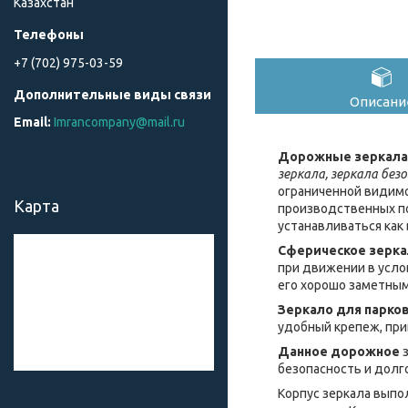
Казахстан
+7 (702) 975-03-59
Описани
Imrancompany@mail.ru
Дорожные зеркала
зеркала, зеркала без
ограниченной видимо
Карта
производственных по
устанавливаться как 
Сферическое зерк
при движении в усло
его хорошо заметным
Зеркало для парко
удобный крепеж, пр
Данное дорожное
з
безопасность и долг
Корпус зеркала выпо