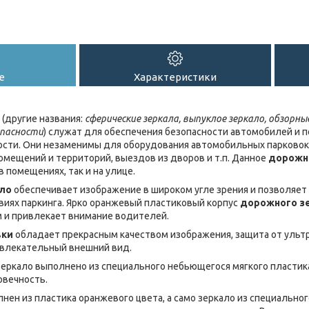
е
Характеристики
(другие названия:
сферические зеркала, выпуклое зеркало, обзорны
опасности
) служат для обеспечения безопасности автомобилей и 
сти. Они незаменимы для оборудования автомобильных парковок,
мещений и территорий, выездов из дворов и т.п. Данное
дорожн
в помещениях, так и на улице.
ало
обеспечивает изображение в широком угле зрения и позволяет
виях паркинга. Ярко оранжевый пластиковый корпус
дорожного з
 и привлекает внимание водителей.
вки
обладает прекрасным качеством изображения, защита от ульт
ивлекательный внешний вид.
еркало выполнено из специального небьющегося мягкого пластика
овечность.
лнен из пластика оранжевого цвета, а само зеркало из специально