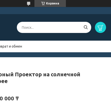
Корзина
зврат и обмен
рный Проектор на солнечной
рее
0 000 ₸
и