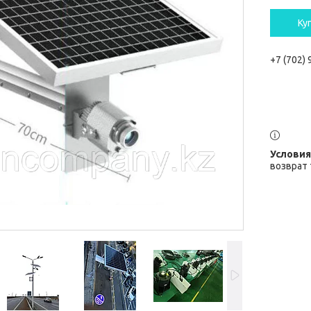
Ку
+7 (702)
возврат 