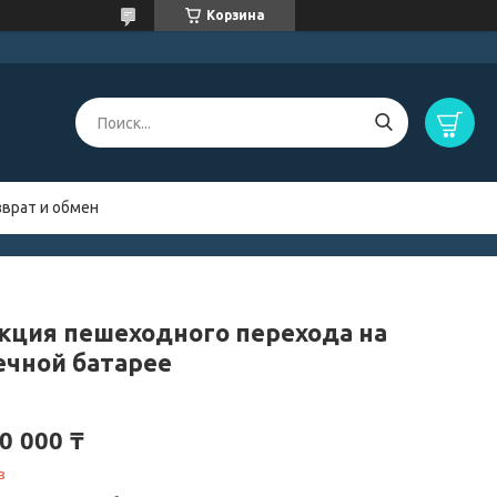
Корзина
зврат и обмен
кция пешеходного перехода на
ечной батарее
0 000 ₸
з