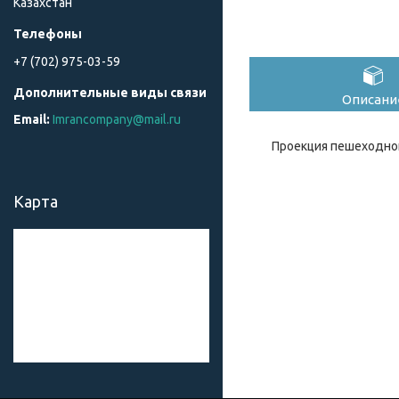
Казахстан
+7 (702) 975-03-59
Описани
Imrancompany@mail.ru
Проекция пешеходног
Карта