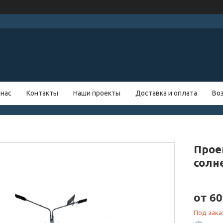
 нас
Контакты
Наши проекты
Доставка и оплата
Во
Прое
солн
от
60
Под зака