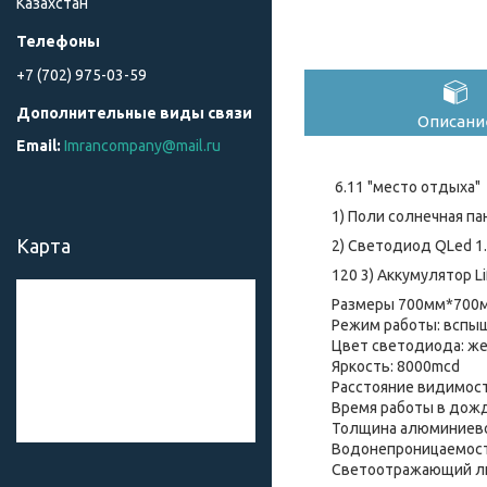
Казахстан
+7 (702) 975-03-59
Описани
Imrancompany@mail.ru
6.11 "место отдыха"
1) Поли солнечная пан
Карта
2) Светодиод QLed 1.5
120 3) Аккумулятор Li
Размеры 700мм*700
Режим работы: вспыш
Цвет светодиода: ж
Яркость: 8000mcd
Расстояние видимост
Время работы в дожд
Толщина алюминиево
Водонепроницаемость
Светоотражающий ли