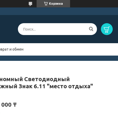
Корзина
зврат и обмен
номный Светодиодный
жный Знак 6.11 "место отдыха"
 000 ₸
и