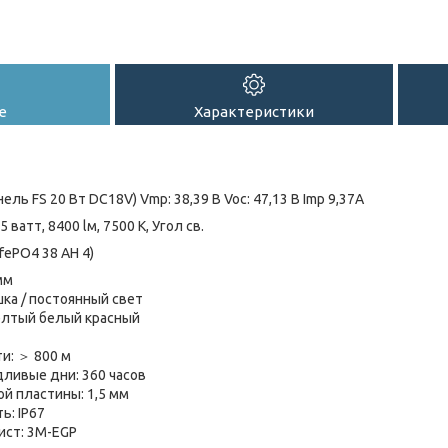
е
Характеристики
ель FS 20 Вт DC18V) Vmp: 38,39 В Voc: 47,13 В Imp 9,37A
 ватт, 8400 lм, 7500 К, Угол св.
fePO4 38 АН 4)
мм
ка / постоянный свет
елтый белый красный
и: ＞ 800 м
ливые дни: 360 часов
й пластины: 1,5 мм
: IP67
ст: 3M-EGP