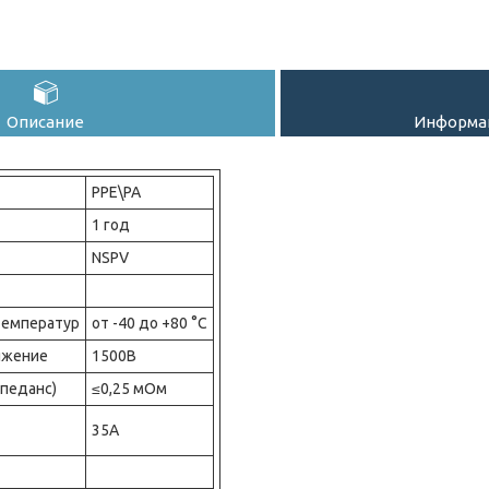
Описание
Информац
PPE\PA
1 год
NSPV
температур
от -40 до +80 °С
яжение
1500В
педанс)
≤0,25 мОм
35А