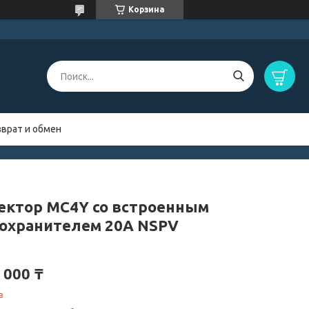
Корзина
зврат и обмен
ектор MC4Y со встроенным
охранителем 20A NSPV
 000 ₸
з