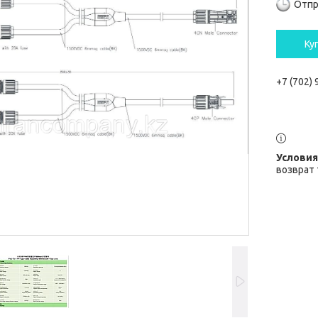
Отпр
Ку
+7 (702)
возврат 