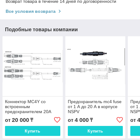
Возврат товара в течение 14 дней по договоренности
Все условия возврата
Подобные товары компании
Коннектор MC4Y со
Предохранитель mc4 fuse
Пред
встроенным
от 1 А до 20 А в корпусе
от 1
предохранителем 20A
NSPV
NSP
NSPV
20 000
4 000
от
₸
от
₸
от
Купить
Купить